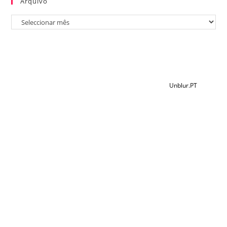
Arquivo
2021 @ Copyright Eva Ribeiro - Desenvolvido por
Unblur.PT